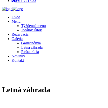
0911 721 023
Úvod
Menu
Týždenné menu
Jedálny lístok
Rezervácia
Galéria
Gastronómia
Letná záhrada
Reštaurácia
Novinky
Kontakt
Letná záhrada