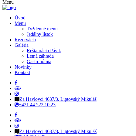
Menu
Úvod
Menu
Týždenné menu
Jedálny lístok
Rezervácia
Galéria
Reštaurácia Pávik
Letná záhrada
Gastronómia
Novinky
Kontakt
Za Havlovci 4637/3, Liptovský Mikuláš
+421 44 522 10 23
Za Havlovci 4637/3, Liptovský Mikuláš